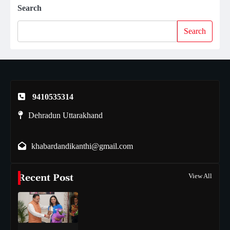
Search
Search
9410535314
Dehradun Uttarakhand
khabardandikanthi@gmail.com
Recent Post
View All