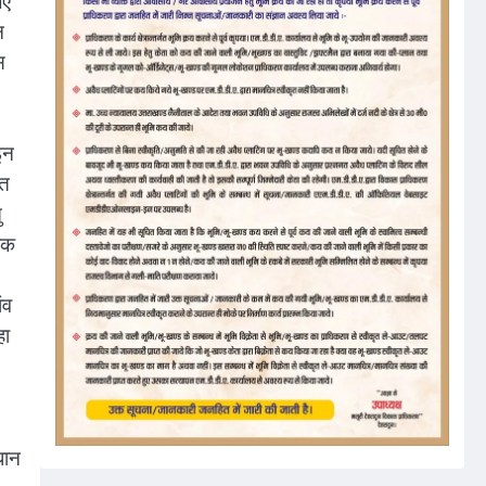
िए
न
स
इन
्त
ु
हिक
ंव
हा
धान