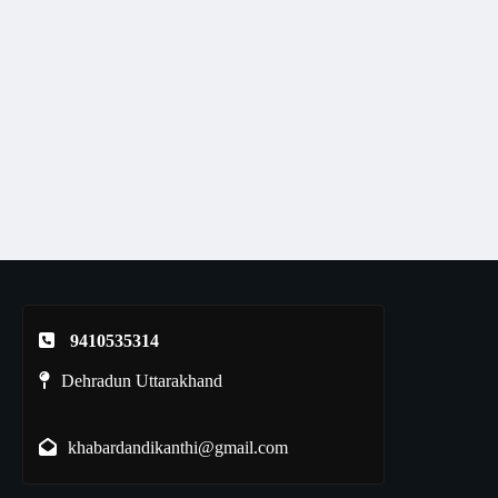
9410535314
Dehradun Uttarakhand
khabardandikanthi@gmail.com