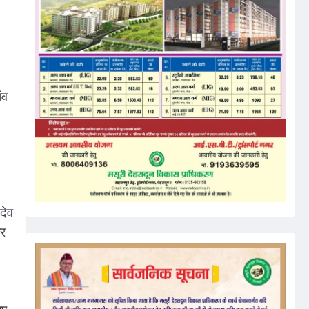
ंव
देव
ार