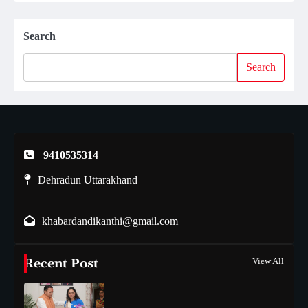
Search
Search
9410535314
Dehradun Uttarakhand
khabardandikanthi@gmail.com
Recent Post
View All