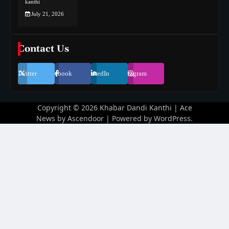
kanthi
July 21, 2026
Contact Us
Twitter
Facebook
LinkedIn
Instagram
Copyright © 2026
Khabar Dandi Kanthi
| Ace
News by
Ascendoor
| Powered by
WordPress
.