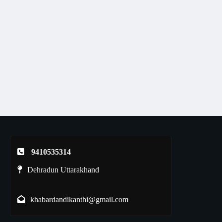
9410535314
Dehradun Uttarakhand
khabardandikanthi@gmail.com