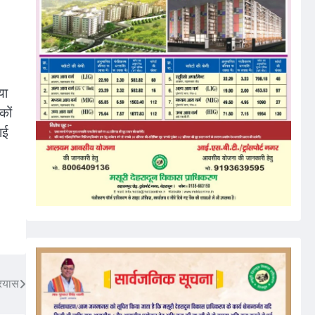
या
कों
ाई
्रयास