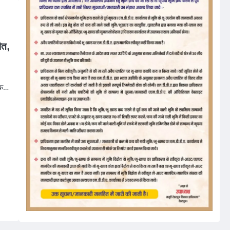
ौत,
 एक…