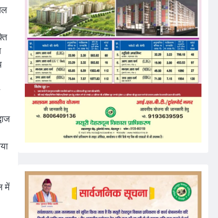
ताल
्ति
ा
य
्वाज
ाया
।
में