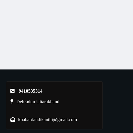
9410535314
Dehradun Uttarakhand
khabardandikanthi@gmail.com