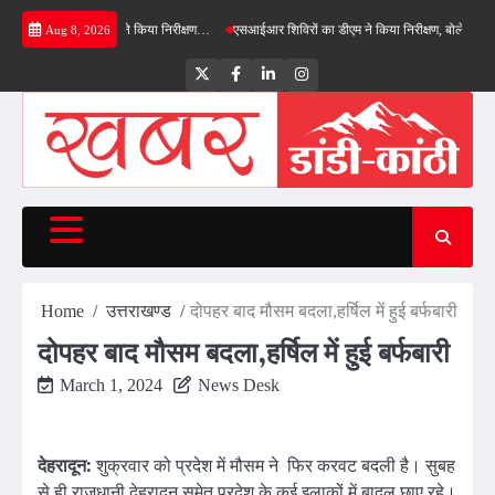
Skip
बाईपास का डीएम ने किया निरीक्षण…
एसआईआर शिविरों का डीएम ने किया निरीक्षण, बोले—कोई पात्र मतदा
Aug 8, 2026
to
content
Twitter
Facebook
LinkedIn
Instagram
Home
उत्तराखण्ड
दोपहर बाद मौसम बदला,हर्षिल में हुई बर्फबारी
दोपहर बाद मौसम बदला,हर्षिल में हुई बर्फबारी
March 1, 2024
News Desk
देहरादून:
शुक्रवार को प्रदेश में मौसम ने फिर करवट बदली है। सुबह
से ही राजधानी देहरादून समेत प्रदेश के कई इलाकों में बादल छाए रहे।