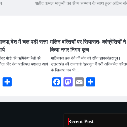
ान
शहीद कमल भाकुनी का सैन्य सम्मान के साथ हुआ अंतिम सं
जपा,देश में चल पड़ी सत्ता
मलिन बस्तियों पर सियासतः कांग्रेसियों ने
र्य
किया नगर निगम कूच
नरेंद्र मोदी की ऋषिकेश रैली को
मालिकाना हक देने की मांग को सौंपा ज्ञापनदेहरादून।
 नेता और नेता प्रतिपक्ष यशपाल आर्य
उत्तराखंड की राजधानी देहरादून में बसी अनियमित बस्तिय
के खिलाफ जब भी…
ook
stodon
Email
Share
Facebook
Mastodon
Email
Share
Recent Post