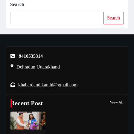
Search
Search
9410535314
Dehradun Uttarakhand
khabardandikanthi@gmail.com
Recent Post
View All