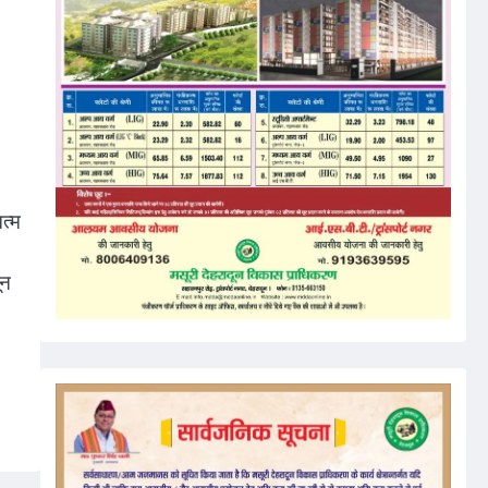
त्म
ून