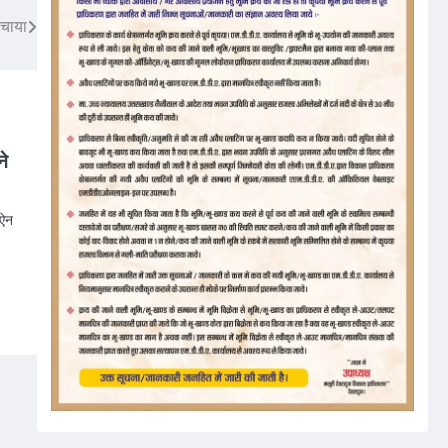
बचाया
ने
 ऐन