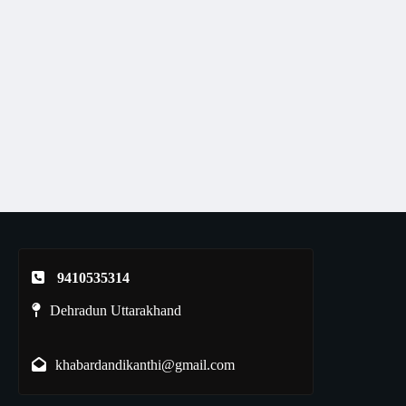
9410535314
Dehradun Uttarakhand
khabardandikanthi@gmail.com