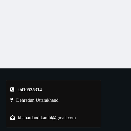
9410535314
Dehradun Uttarakhand
khabardandikanthi@gmail.com