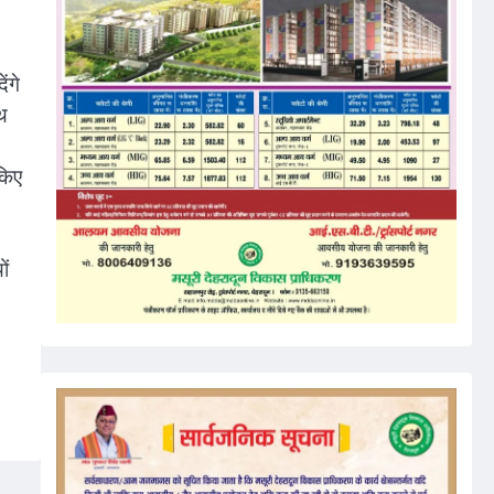
ंगे
ाथ
किए
ों