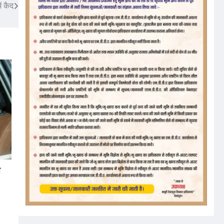
ं कैद
े