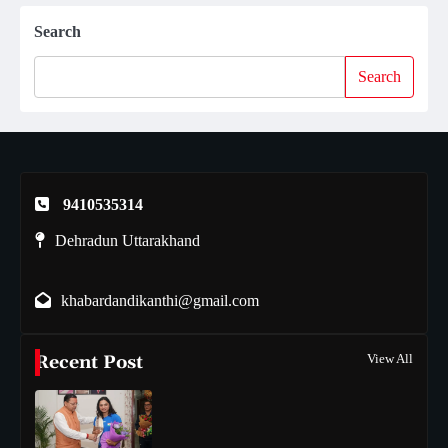
Search
Search
9410535314
Dehradun Uttarakhand
khabardandikanthi@gmail.com
Recent Post
View All