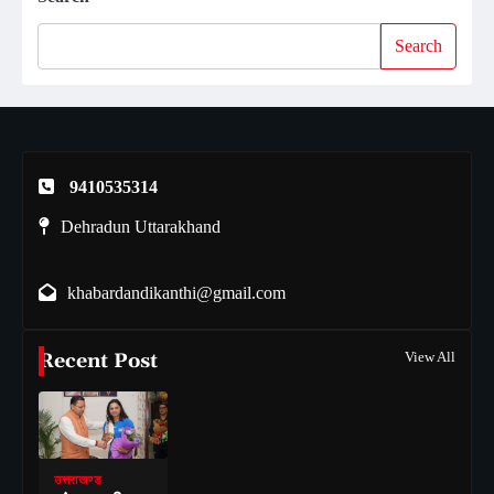
Search
9410535314
Dehradun Uttarakhand
khabardandikanthi@gmail.com
Recent Post
View All
उत्तराखण्ड