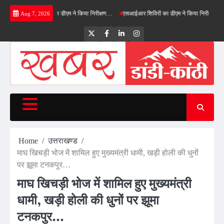
Skip
फील्ड बाईपास का डीएम ने किया निरीक्षण…
एसआईआर शिविरों का डीएम ने किया निरीक्षण, बोले—कोई पात्
Aug 7, 2026
to
content
Twitter
Facebook
LinkedIn
Instagram
Home
उत्तराखण्ड
माघ खिचड़ी भोज में शामिल हुए मुख्यमंत्री धामी, खड़ी होली की धुनों
पर झूमा टनकपुर…
माघ खिचड़ी भोज में शामिल हुए मुख्यमंत्री
धामी, खड़ी होली की धुनों पर झूमा
टनकपुर…