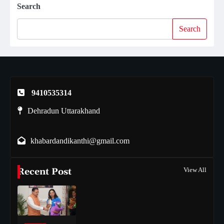
Search
Search
9410535314
Dehradun Uttarakhand
khabardandikanthi@gmail.com
Recent Post
View All