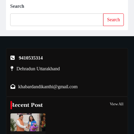
Search
Search
9410535314
Dehradun Uttarakhand
khabardandikanthi@gmail.com
Recent Post
View All