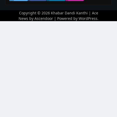
Copyright © 2026
Khabar Dandi Kanthi
| Ace
News by
Ascendoor
| Powered by
WordPress
.