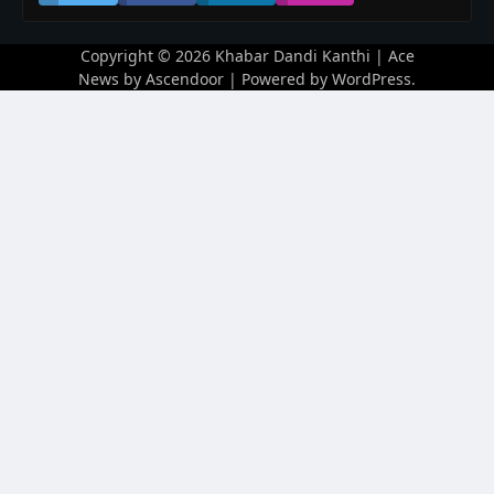
Copyright © 2026
Khabar Dandi Kanthi
| Ace
News by
Ascendoor
| Powered by
WordPress
.