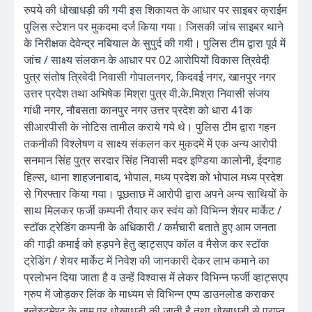
रुपये की धोखाधड़ी की गयी इस शिकायत के आधार पर साइबर क्राईम
पुलिस स्टेशन पर मुकदमा दर्ज किया गया। जिसकी जांच साइबर थाने
के निरीक्षक देवेन्द्र नबियाल के सुपुर्द की गयी। पुलिस टीम द्वारा पूर्व में
जांच / साक्ष्य संलकन के आधार पर 02 आरोपियों विकास त्रिवेदी
पुत्र संतोष त्रिवेदी निवासी गोपालनगर, किदवई नगर, खानपुर नगर
उत्तर प्रदेश तथा अभिषेक मिश्रा पुत्र वी.के.मिश्रा निवासी संजय
गांधी नगर, नौबसता कानपुर नगर उत्तर प्रदेश को धारा 41क
सीआरपीसी के नोटिस तामील कराये गये थे। पुलिस टीम द्वारा गहन
तकनीकी विश्लेषण व साक्ष्य संकलन कर मुकदमें में एक अन्य आरोपी
सनमान सिंह पुत्र सरदार सिंह निवासी मदर इण्डिया कालोनी, ईदगाह
हिल्स, थाना शाहजनाबाद, भोपाल, मध्य प्रदेश को भोपाल मध्य प्रदेश
से गिरफ्तार किया गया। पूछताछ में आरोपी द्वारा अपने अन्य साथियों के
साथ मिलकर फर्जी कम्पनी तैयार कर स्वंय को विभिन्न शेयर मार्केट /
स्टॉक ट्रेडिंग कम्पनी के अधिकारी / कर्मचारी बताते हुए आम जनता
की गाढ़ी कमाई को हड़पने हेतु व्हाट्सएप कॉल व मैसेज कर स्टॉक
ट्रेडिंग / शेयर मार्केट में निवेश की जानकारी देकर लाभ कमाने का
प्रलोभन दिया जाता है व उन्हें विश्वास में लेकर विभिन्न फर्जी व्हाट्सएप
ग्रुप में जोड़कर लिंक के माध्यम से विभिन्न एप्प डाउनलोड कराकर
इन्वेस्टमेण्ट के नाम पर धोखाधडी की जाती है तथा धोखाधडी से प्राप्त