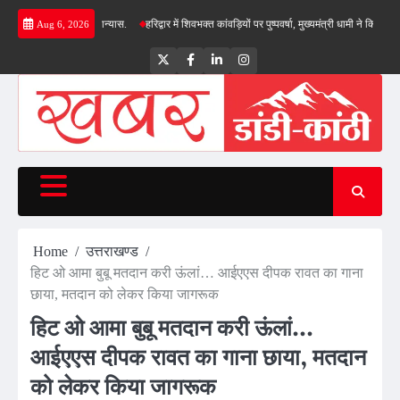
Skip
 लोकार्पण-शिलान्यास.
हरिद्वार में शिवभक्त कांवड़ियों पर पुष्पवर्षा, मुख्यमंत्री धामी ने किया चरण प्रक्षा
Aug 6, 2026
to
content
Twitter
Facebook
LinkedIn
Instagram
Home
उत्तराखण्ड
हिट ओ आमा बुबू मतदान करी ऊंलां… आईएएस दीपक रावत का गाना
छाया, मतदान को लेकर किया जागरूक
हिट ओ आमा बुबू मतदान करी ऊंलां…
आईएएस दीपक रावत का गाना छाया, मतदान
को लेकर किया जागरूक