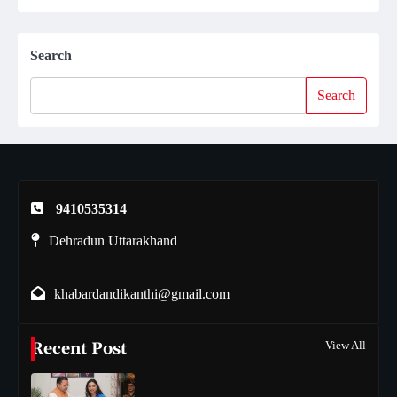
Search
Search
9410535314
Dehradun Uttarakhand
khabardandikanthi@gmail.com
Recent Post
View All