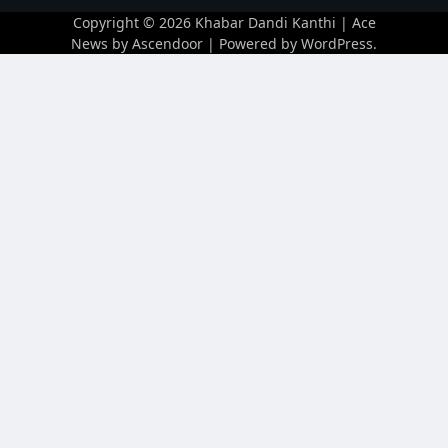
Copyright © 2026
Khabar Dandi Kanthi
| Ace
News by
Ascendoor
| Powered by
WordPress
.