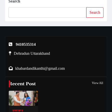
Search
Search
9410535314
Dehradun Uttarakhand
khabardandikanthi@gmail.com
Recent Post
View All
उत्तराखण्ड