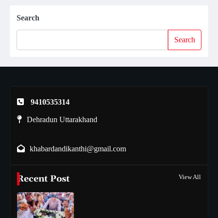
Search
Search
9410535314
Dehradun Uttarakhand
khabardandikanthi@gmail.com
Recent Post
View All