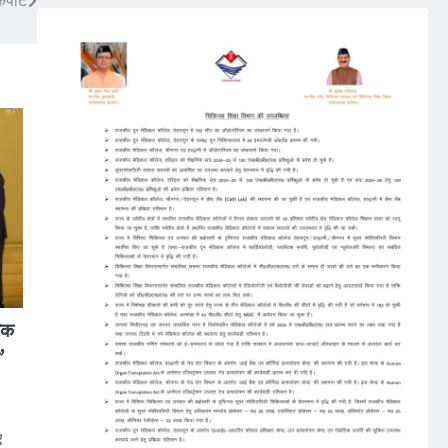
 कपाट
रिक
’
ए