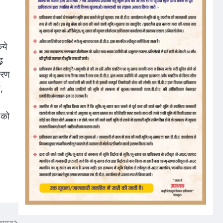
िये
़
चरण
,
 को