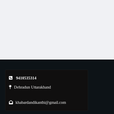
9410535314
Dehradun Uttarakhand
khabardandikanthi@gmail.com