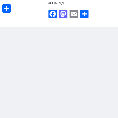
जाने पर खुशी…
ook
stodon
Email
Share
Facebook
Mastodon
Email
Share