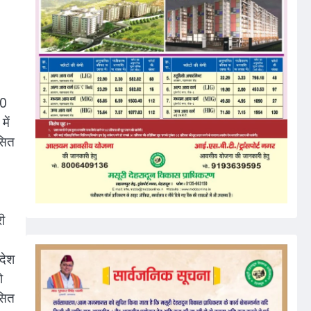
00
में
कसित
री
रदेश
ो
कसित