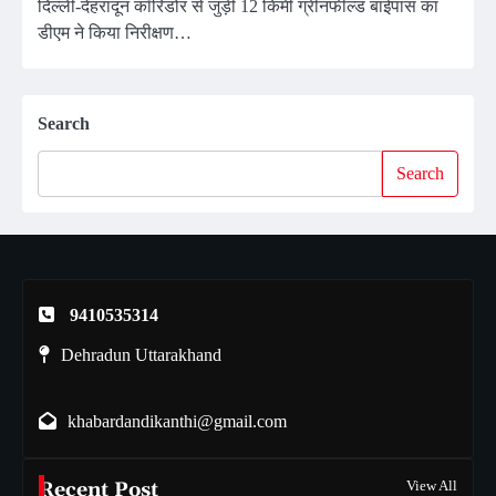
दिल्ली-देहरादून कॉरिडोर से जुड़ी 12 किमी ग्रीनफील्ड बाईपास का
डीएम ने किया निरीक्षण…
Search
Search
9410535314
Dehradun Uttarakhand
khabardandikanthi@gmail.com
Recent Post
View All