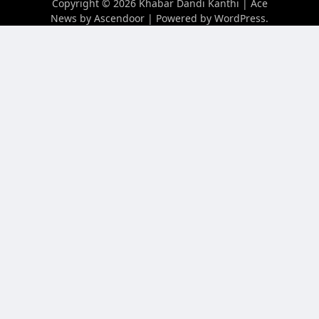
Copyright © 2026
Khabar Dandi Kanthi
| Ace
News by
Ascendoor
| Powered by
WordPress
.