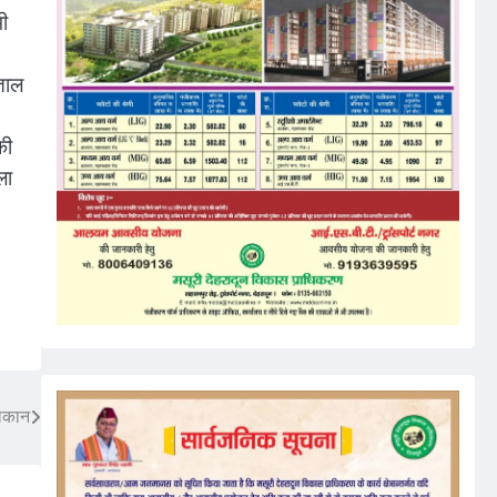
भी
ीताल
की
ला
हलकान