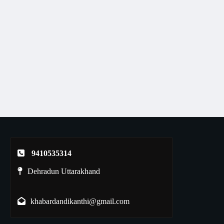
9410535314
Dehradun Uttarakhand
khabardandikanthi@gmail.com