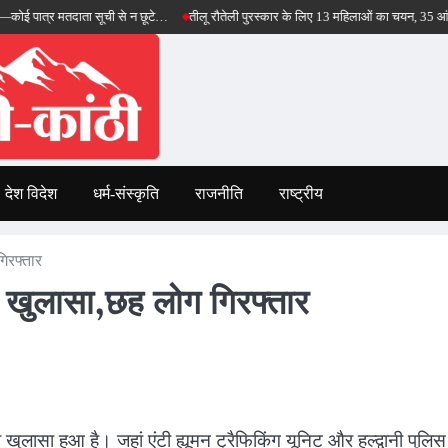
मतदाता सूची से न छूटे…
तीलू रौतेली पुरस्कार के लिए 13 महिलाओं का चयन, 35 आंगनबाड़ी कार्यक
देश विदेश
धर्म-संस्कृति
राजनीति
राष्ट्रीय
गिरफ्तार
 का खुलासा,छह लोग गिरफ्तार
े का खुलासा हुआ है। जहां एंटी ह्यूमन ट्रैफिकिंग यूनिट और हल्द्वानी पुलिस