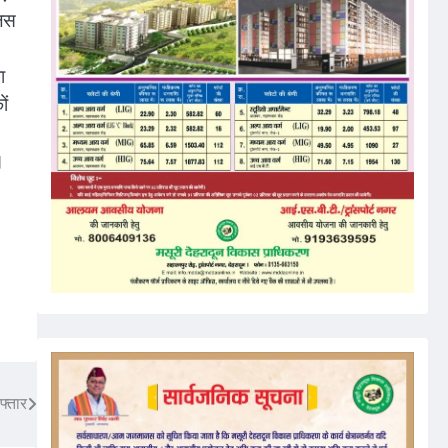
लिस
ा
ों
।
फ्तार