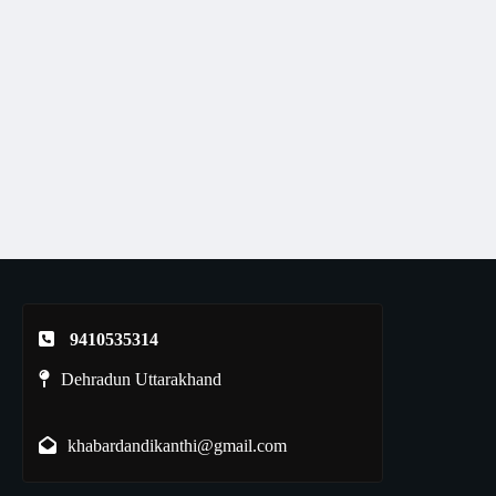
9410535314
Dehradun Uttarakhand
khabardandikanthi@gmail.com