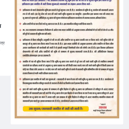
ब
ेत्र
…