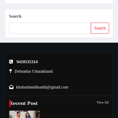
Search
Search
9410535314
Dehradun Uttarakhand
khabardandikanthi@gmail.com
Recent Post
View All