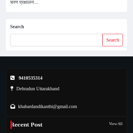
चरण प्रक्षालन…
Search
Search
9410535314
Dehradun Uttarakhand
khabardandikanthi@gmail.com
Recent Post
View All