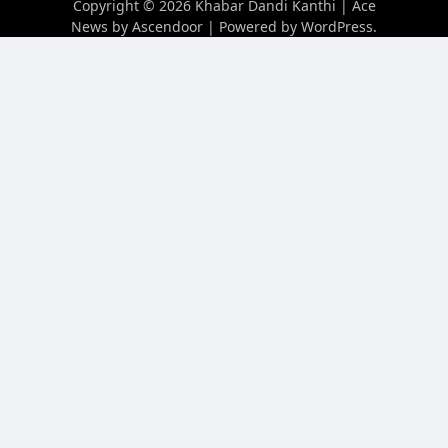
Copyright © 2026
Khabar Dandi Kanthi
| Ace
News by
Ascendoor
| Powered by
WordPress
.