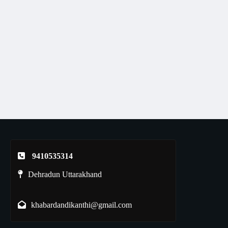
9410535314
Dehradun Uttarakhand
khabardandikanthi@gmail.com