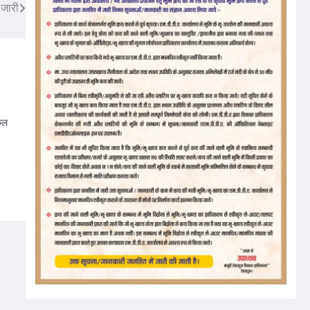
 जारी
किल