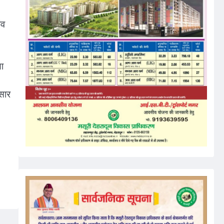
ंव
ा
ुसार