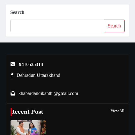
Search
Search
9410535314
Dehradun Uttarakhand
khabardandikanthi@gmail.com
Recent Post
View All