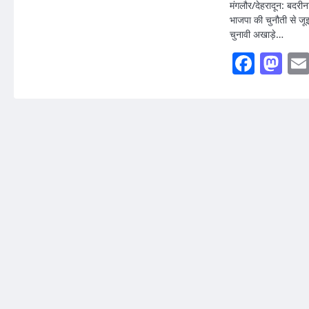
मंगलौर/देहरादून: बदरीना
भाजपा की चुनौती से जूझ र
चुनावी अखाड़े…
Faceb
Ma