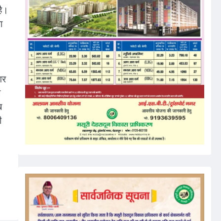
है।
ा
गर
ज
ब
ी