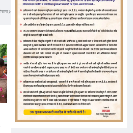
घोषणा
ी