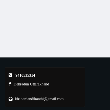
9410535314
Dehradun Uttarakhand
khabardandikanthi@gmail.com