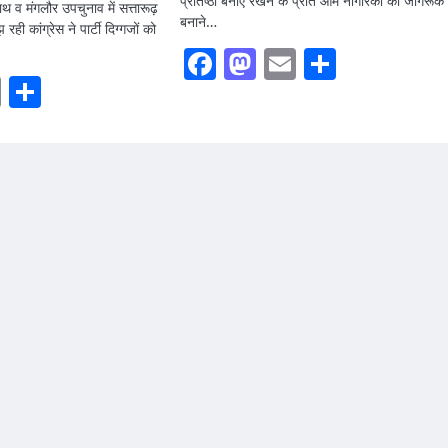
प्रतिष्ठा बनाए रखने के प्रति आम नागरिकों को जागरूक
थ व मंगलौर उपचुनाव में सत्तारूढ़
बनाने…
ही कांग्रेस ने पार्टी दिग्गजों को
Facebook
Mastodon
Email
Share
ook
stodon
Email
Share